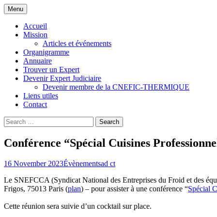
Skip
Menu
to
Compagnie Nationale d'Experts de Justice
CNEFIC-THERMIQUE
content
Accueil
Mission
Articles et événements
Organigramme
Annuaire
Trouver un Expert
Devenir Expert Judiciaire
Devenir membre de la CNEFIC-THERMIQUE
Liens utiles
Contact
Search
for:
Conférence “Spécial Cuisines Professionn
16 November 2023
Évènements
ad ct
Le SNEFCCA (Syndicat National des Entreprises du Froid et des équip
Frigos, 75013 Paris (
plan
) – pour assister à une conférence “
Spécial C
Cette réunion sera suivie d’un cocktail sur place.