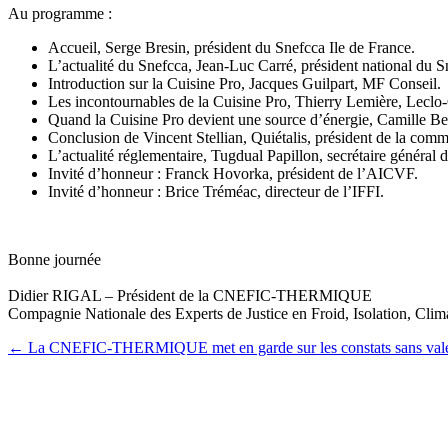
Au programme :
Accueil, Serge Bresin, président du Snefcca Ile de France.
L’actualité du Snefcca, Jean-Luc Carré, président national du S
Introduction sur la Cuisine Pro, Jacques Guilpart, MF Conseil.
Les incontournables de la Cuisine Pro, Thierry Lemière, Leclo
Quand la Cuisine Pro devient une source d’énergie, Camille Ber
Conclusion de Vincent Stellian, Quiétalis, président de la com
L’actualité réglementaire, Tugdual Papillon, secrétaire général 
Invité d’honneur : Franck Hovorka, président de l’AICVF.
Invité d’honneur : Brice Tréméac, directeur de l’IFFI.
Bonne journée
Didier RIGAL – Président de la CNEFIC-THERMIQUE
Compagnie Nationale des Experts de Justice en Froid, Isolation, Clim
Post
←
La CNEFIC-THERMIQUE met en garde sur les constats sans val
navigation