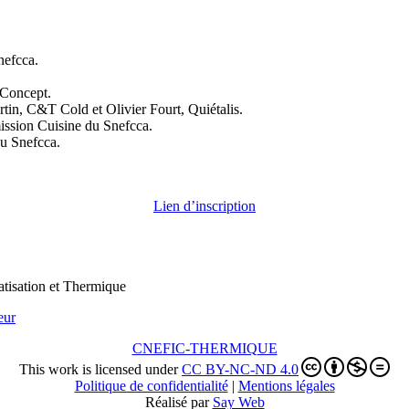
nefcca.
-Concept.
tin, C&T Cold et Olivier Fourt, Quiétalis.
mission Cuisine du Snefcca.
du Snefcca.
Lien d’inscription
atisation et Thermique
eur
CNEFIC-THERMIQUE
This work is licensed under
CC BY-NC-ND 4.0
Politique de confidentialité
|
Mentions légales
Réalisé par
Say Web