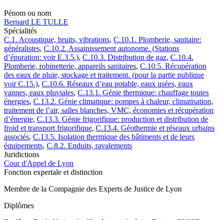
Pénom ou nom
Bernard LE TULLE
Spécialités
C.1. Acoustique, bruits, vibrations
,
C.10.1. Plomberie, sanitaire:
généralistes
,
C.10.2. Assainissement autonome. (Stations
d’épuration: voir E.3.5.)
,
C.10.3. Distribution de gaz
,
C.10.4.
Plomberie, robinetterie, appareils sanitaires
,
C.10.5. Récupération
des eaux de pluie, stockage et traitement. (pour la partie publique
voir C.15.)
,
C.10.6. Réseaux d’eau potable, eaux usées, eaux
vannes, eaux pluviales
,
C.13.1. Génie thermique: chauffage toutes
énergies
,
C.13.2. Génie climatique: pompes à chaleur, climatisation,
traitement de l’air, salles blanches, VMC, économies et récupération
d’énergie
,
C.13.3. Génie frigorifique: production et distribution de
froid et transport frigorifique
,
C.13.4. Géothermie et réseaux urbains
associés
,
C.13.5. Isolation thermique des bâtiments et de leurs
équipements
,
C.8.2. Enduits, ravalements
Juridictions
Cour d'Appel de Lyon
Fonction expertale et distinction
Membre de la Compagnie des Experts de Justice de Lyon
Diplômes