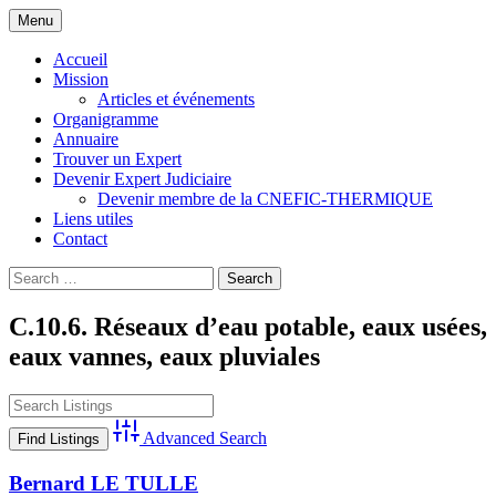
Skip
Menu
to
Compagnie Nationale d'Experts de Justice
CNEFIC-THERMIQUE
content
Accueil
Thermique Climatique et Frigorifique
Mission
Articles et événements
Organigramme
Annuaire
Trouver un Expert
Devenir Expert Judiciaire
Devenir membre de la CNEFIC-THERMIQUE
Liens utiles
Contact
Search
for:
C.10.6. Réseaux d’eau potable, eaux usées,
eaux vannes, eaux pluviales
Advanced Search
Bernard LE TULLE