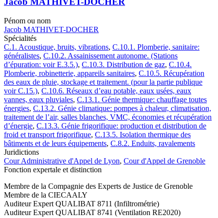
Jacob MATHIVET-DOCHER
Pénom ou nom
Jacob MATHIVET-DOCHER
Spécialités
C.1. Acoustique, bruits, vibrations
,
C.10.1. Plomberie, sanitaire:
généralistes
,
C.10.2. Assainissement autonome. (Stations
d’épuration: voir E.3.5.)
,
C.10.3. Distribution de gaz
,
C.10.4.
Plomberie, robinetterie, appareils sanitaires
,
C.10.5. Récupération
des eaux de pluie, stockage et traitement. (pour la partie publique
voir C.15.)
,
C.10.6. Réseaux d’eau potable, eaux usées, eaux
vannes, eaux pluviales
,
C.13.1. Génie thermique: chauffage toutes
énergies
,
C.13.2. Génie climatique: pompes à chaleur, climatisation,
traitement de l’air, salles blanches, VMC, économies et récupération
d’énergie
,
C.13.3. Génie frigorifique: production et distribution de
froid et transport frigorifique
,
C.13.5. Isolation thermique des
bâtiments et de leurs équipements
,
C.8.2. Enduits, ravalements
Juridictions
Cour Administrative d'Appel de Lyon
,
Cour d'Appel de Grenoble
Fonction expertale et distinction
Membre de la Compagnie des Experts de Justice de Grenoble
Membre de la CIECAALY
Auditeur Expert QUALIBAT 8711 (Infiltrométrie)
Auditeur Expert QUALIBAT 8741 (Ventilation RE2020)