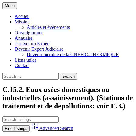
Skip
Menu
to
Compagnie Nationale d'Experts de Justice
CNEFIC-THERMIQUE
content
Accueil
Thermique Climatique et Frigorifique
Mission
Articles et événements
Organigramme
Annuaire
Trouver un Expert
Devenir Expert Judiciaire
Devenir membre de la CNEFIC-THERMIQUE
Liens utiles
Contact
Search
for:
C.15.2. Eaux usées domestiques ou
industrielles (assainissement). (Stations de
traitement et de dépollutions: voir E.3.)
Advanced Search