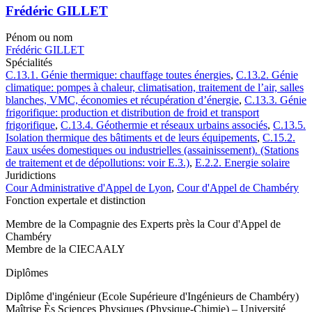
Frédéric GILLET
Pénom ou nom
Frédéric GILLET
Spécialités
C.13.1. Génie thermique: chauffage toutes énergies
,
C.13.2. Génie
climatique: pompes à chaleur, climatisation, traitement de l’air, salles
blanches, VMC, économies et récupération d’énergie
,
C.13.3. Génie
frigorifique: production et distribution de froid et transport
frigorifique
,
C.13.4. Géothermie et réseaux urbains associés
,
C.13.5.
Isolation thermique des bâtiments et de leurs équipements
,
C.15.2.
Eaux usées domestiques ou industrielles (assainissement). (Stations
de traitement et de dépollutions: voir E.3.)
,
E.2.2. Energie solaire
Juridictions
Cour Administrative d'Appel de Lyon
,
Cour d'Appel de Chambéry
Fonction expertale et distinction
Membre de la Compagnie des Experts près la Cour d'Appel de
Chambéry
Membre de la CIECAALY
Diplômes
Diplôme d'ingénieur (Ecole Supérieure d'Ingénieurs de Chambéry)
Maîtrise Ès Sciences Physiques (Physique-Chimie) – Université