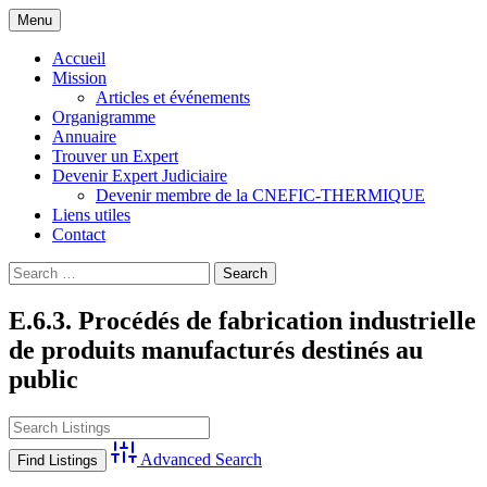
Skip
Menu
to
Compagnie Nationale d'Experts de Justice
CNEFIC-THERMIQUE
content
Accueil
Thermique Climatique et Frigorifique
Mission
Articles et événements
Organigramme
Annuaire
Trouver un Expert
Devenir Expert Judiciaire
Devenir membre de la CNEFIC-THERMIQUE
Liens utiles
Contact
Search
for:
E.6.3. Procédés de fabrication industrielle
de produits manufacturés destinés au
public
Advanced Search