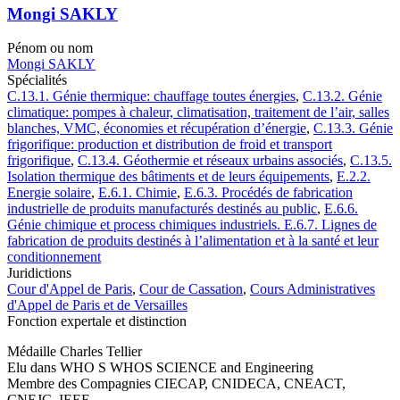
Mongi SAKLY
Pénom ou nom
Mongi SAKLY
Spécialités
C.13.1. Génie thermique: chauffage toutes énergies
,
C.13.2. Génie
climatique: pompes à chaleur, climatisation, traitement de l’air, salles
blanches, VMC, économies et récupération d’énergie
,
C.13.3. Génie
frigorifique: production et distribution de froid et transport
frigorifique
,
C.13.4. Géothermie et réseaux urbains associés
,
C.13.5.
Isolation thermique des bâtiments et de leurs équipements
,
E.2.2.
Energie solaire
,
E.6.1. Chimie
,
E.6.3. Procédés de fabrication
industrielle de produits manufacturés destinés au public
,
E.6.6.
Génie chimique et process chimiques industriels. E.6.7. Lignes de
fabrication de produits destinés à l’alimentation et à la santé et leur
conditionnement
Juridictions
Cour d'Appel de Paris
,
Cour de Cassation
,
Cours Administratives
d'Appel de Paris et de Versailles
Fonction expertale et distinction
Médaille Charles Tellier
Elu dans WHO S WHOS SCIENCE and Engineering
Membre des Compagnies CIECAP, CNIDECA, CNEACT,
CNEJC, IEEE