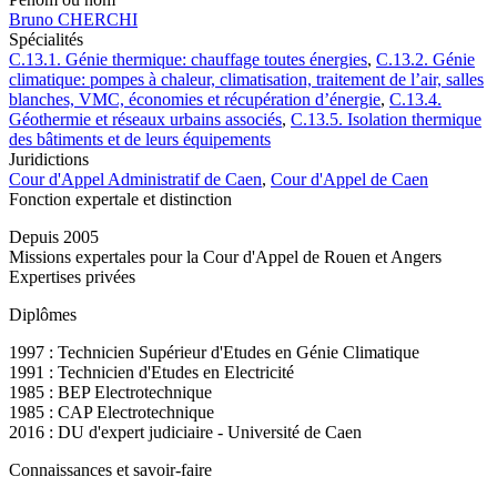
Bruno CHERCHI
Spécialités
C.13.1. Génie thermique: chauffage toutes énergies
,
C.13.2. Génie
climatique: pompes à chaleur, climatisation, traitement de l’air, salles
blanches, VMC, économies et récupération d’énergie
,
C.13.4.
Géothermie et réseaux urbains associés
,
C.13.5. Isolation thermique
des bâtiments et de leurs équipements
Juridictions
Cour d'Appel Administratif de Caen
,
Cour d'Appel de Caen
Fonction expertale et distinction
Depuis 2005
Missions expertales pour la Cour d'Appel de Rouen et Angers
Expertises privées
Diplômes
1997 : Technicien Supérieur d'Etudes en Génie Climatique
1991 : Technicien d'Etudes en Electricité
1985 : BEP Electrotechnique
1985 : CAP Electrotechnique
2016 : DU d'expert judiciaire - Université de Caen
Connaissances et savoir-faire