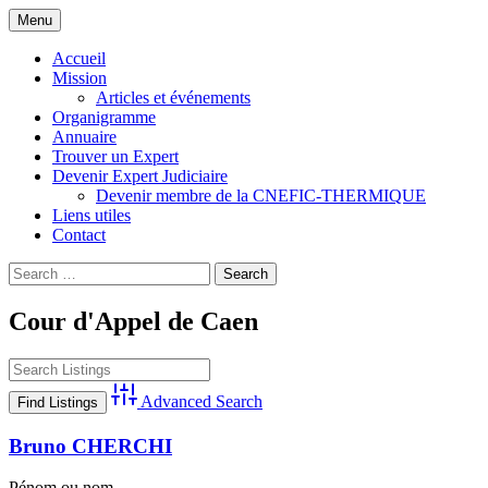
Skip
Menu
to
Compagnie Nationale d'Experts de Justice
CNEFIC-THERMIQUE
content
Accueil
Thermique Climatique et Frigorifique
Mission
Articles et événements
Organigramme
Annuaire
Trouver un Expert
Devenir Expert Judiciaire
Devenir membre de la CNEFIC-THERMIQUE
Liens utiles
Contact
Search
for:
Cour d'Appel de Caen
Advanced Search
Bruno CHERCHI
Pénom ou nom