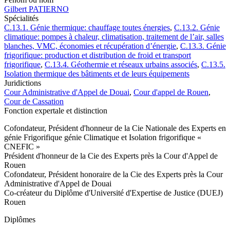
Gilbert PATIERNO
Spécialités
C.13.1. Génie thermique: chauffage toutes énergies
,
C.13.2. Génie
climatique: pompes à chaleur, climatisation, traitement de l’air, salles
blanches, VMC, économies et récupération d’énergie
,
C.13.3. Génie
frigorifique: production et distribution de froid et transport
frigorifique
,
C.13.4. Géothermie et réseaux urbains associés
,
C.13.5.
Isolation thermique des bâtiments et de leurs équipements
Juridictions
Cour Administrative d'Appel de Douai
,
Cour d'appel de Rouen
,
Cour de Cassation
Fonction expertale et distinction
Cofondateur, Président d'honneur de la Cie Nationale des Experts en
génie Frigorifique génie Climatique et Isolation frigorifique «
CNEFIC »
Président d'honneur de la Cie des Experts près la Cour d'Appel de
Rouen
Cofondateur, Président honoraire de la Cie des Experts près la Cour
Administrative d'Appel de Douai
Co-créateur du Diplôme d'Université d'Expertise de Justice (DUEJ)
Rouen
Diplômes