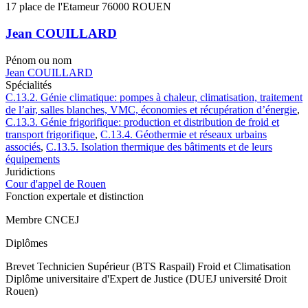
17 place de l'Etameur 76000 ROUEN
Jean COUILLARD
Pénom ou nom
Jean COUILLARD
Spécialités
C.13.2. Génie climatique: pompes à chaleur, climatisation, traitement
de l’air, salles blanches, VMC, économies et récupération d’énergie
,
C.13.3. Génie frigorifique: production et distribution de froid et
transport frigorifique
,
C.13.4. Géothermie et réseaux urbains
associés
,
C.13.5. Isolation thermique des bâtiments et de leurs
équipements
Juridictions
Cour d'appel de Rouen
Fonction expertale et distinction
Membre CNCEJ
Diplômes
Brevet Technicien Supérieur (BTS Raspail) Froid et Climatisation
Diplôme universitaire d'Expert de Justice (DUEJ université Droit
Rouen)