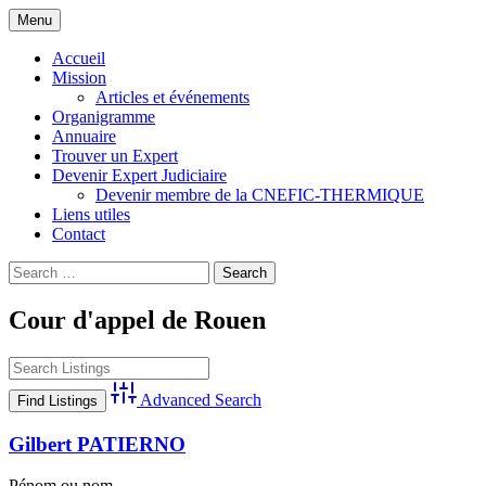
Skip
Menu
to
Compagnie Nationale d'Experts de Justice
CNEFIC-THERMIQUE
content
Accueil
Thermique Climatique et Frigorifique
Mission
Articles et événements
Organigramme
Annuaire
Trouver un Expert
Devenir Expert Judiciaire
Devenir membre de la CNEFIC-THERMIQUE
Liens utiles
Contact
Search
for:
Cour d'appel de Rouen
Advanced Search
Gilbert PATIERNO
Pénom ou nom