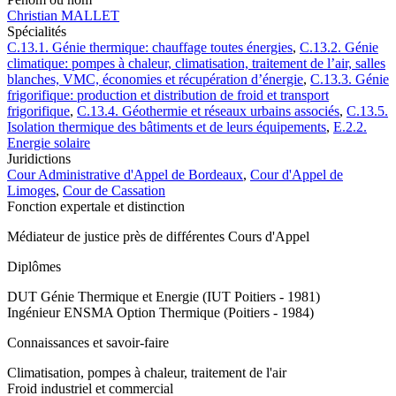
Christian MALLET
Spécialités
C.13.1. Génie thermique: chauffage toutes énergies
,
C.13.2. Génie
climatique: pompes à chaleur, climatisation, traitement de l’air, salles
blanches, VMC, économies et récupération d’énergie
,
C.13.3. Génie
frigorifique: production et distribution de froid et transport
frigorifique
,
C.13.4. Géothermie et réseaux urbains associés
,
C.13.5.
Isolation thermique des bâtiments et de leurs équipements
,
E.2.2.
Energie solaire
Juridictions
Cour Administrative d'Appel de Bordeaux
,
Cour d'Appel de
Limoges
,
Cour de Cassation
Fonction expertale et distinction
Médiateur de justice près de différentes Cours d'Appel
Diplômes
DUT Génie Thermique et Energie (IUT Poitiers - 1981)
Ingénieur ENSMA Option Thermique (Poitiers - 1984)
Connaissances et savoir-faire
Climatisation, pompes à chaleur, traitement de l'air
Froid industriel et commercial