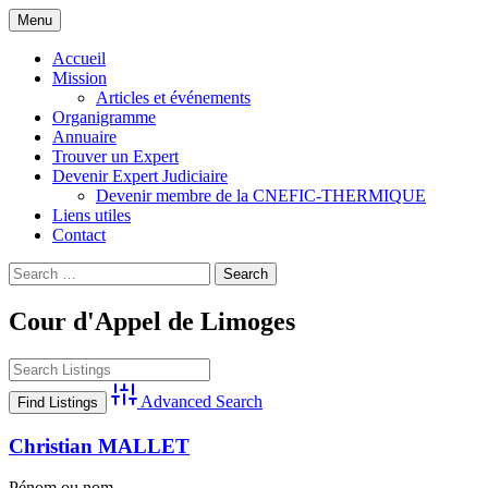
Skip
Menu
to
Compagnie Nationale d'Experts de Justice
CNEFIC-THERMIQUE
content
Accueil
Thermique Climatique et Frigorifique
Mission
Articles et événements
Organigramme
Annuaire
Trouver un Expert
Devenir Expert Judiciaire
Devenir membre de la CNEFIC-THERMIQUE
Liens utiles
Contact
Search
for:
Cour d'Appel de Limoges
Advanced Search
Christian MALLET
Pénom ou nom